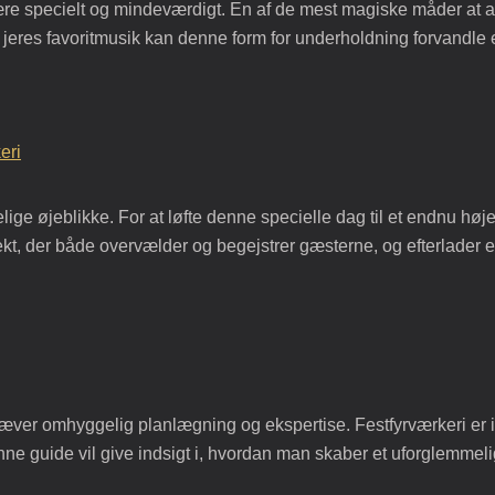
være specielt og mindeværdigt. En af de mest magiske måder at a
eres favoritmusik kan denne form for underholdning forvandle e
eri
ige øjeblikke. For at løfte denne specielle dag til et endnu hø
kt, der både overvælder og begejstrer gæsterne, og efterlader et v
k, kræver omhyggelig planlægning og ekspertise. Festfyrværkeri er
ne guide vil give indsigt i, hvordan man skaber et uforglemmelig