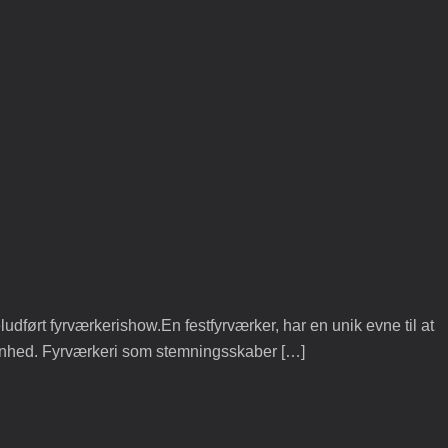
udført fyrværkerishow.En festfyrværker, har en unik evne til at
givenhed. Fyrværkeri som stemningsskaber […]