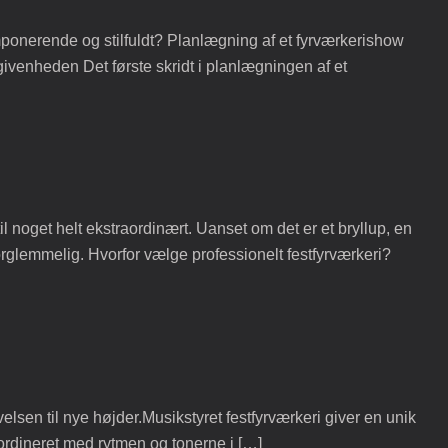
mponerende og stilfuldt? Planlægning af et fyrværkerishow
ivenheden Det første skridt i planlægningen af et
il noget helt ekstraordinært. Uanset om det er et bryllup, en
orglemmelig. Hvorfor vælge professionelt festfyrværkeri?
lsen til nye højder.Musikstyret festfyrværkeri giver en unik
ordineret med rytmen og tonerne i […]