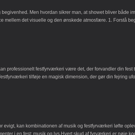
ig begivenhed. Men hvordan sikrer man, at showet bliver både i
ce mellem det visuelle og den ønskede atmosfære. 1. Forstå beg
n professionelt festfyrværkeri være det, der forvandler din fest t
estfyrværkeri tilføje en magisk dimension, der gør din fejring uf
 evigt, kan kombinationen af musik og festfyrværkeri løfte opleve
ter i en fest: musik og lys.Hvert skud af fyrværkeri er nøje ko