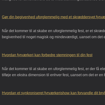
Gør din begivenhed uforglemmelig med et skræddersyet fyrvæ
Når det kommer til at skabe en uforglemmelig fest, er et skræ
begivenhed til noget magisk og mindeværdigt, uanset om det er 
Hvordan fyrværkeri kan forbedre stemningen til din fest
Når det kommer til at skabe en uforglemmelig fest, er der få el
tilføje en ekstra dimension til enhver fest, uanset om det er e
Hvordan et synkroniseret fyrværkerishow kan forvandle dit bry