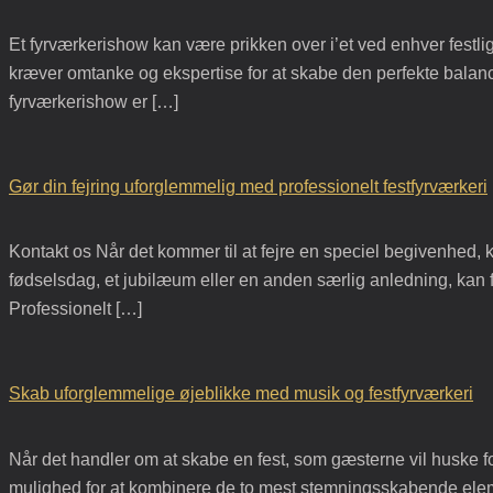
Et fyrværkerishow kan være prikken over i’et ved enhver festl
kræver omtanke og ekspertise for at skabe den perfekte balan
fyrværkerishow er […]
Gør din fejring uforglemmelig med professionelt festfyrværkeri
Kontakt os Når det kommer til at fejre en speciel begivenhed, ka
fødselsdag, et jubilæum eller en anden særlig anledning, kan f
Professionelt […]
Skab uforglemmelige øjeblikke med musik og festfyrværkeri
Når det handler om at skabe en fest, som gæsterne vil huske for
mulighed for at kombinere de to mest stemningsskabende elemen