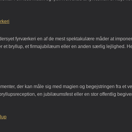
rkeri
ddersyet fyrværkeri en af de mest spektakulære måder at impone
et bryllup, et firmajubilæum eller en anden særlig lejlighed. He
ementer, der kan måle sig med magien og begejstringen fra et vel
n bryllupsreception, en jubilæumsfest eller en stor offentlig be
llup