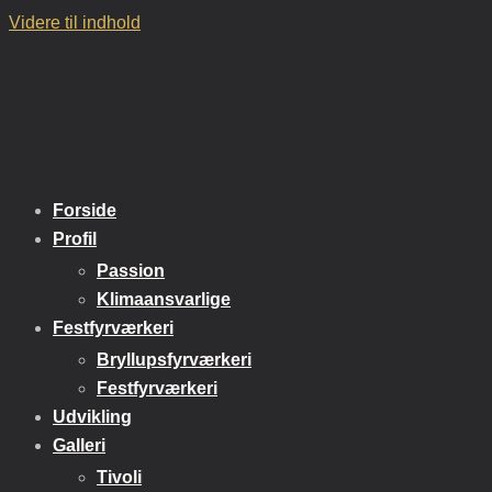
Videre til indhold
Forside
Profil
Passion
Klimaansvarlige
Festfyrværkeri
Bryllupsfyrværkeri
Festfyrværkeri
Udvikling
Galleri
Tivoli