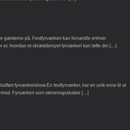
re gæsterne på. Festfyrværkeri kan forvandle enhver
r er, hvordan et skræddersyet fyrværkeri kan løfte din […]
udført fyrværkerishow.En festfyrværker, har en unik evne til at
givenhed. Fyrværkeri som stemningsskaber […]